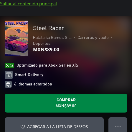
Saltar al contenido principal
Steel Racer
Ratalaika Games S.L.
•
Carreras y vuelo
•
Deportes
MXN$89.00
Optimizado para Xbox Series X|S
Smart Delivery
6 idiomas admitidos
COMPRAR
MXN$89.00
AGREGAR A LA LISTA DE DESEOS
● ● ●