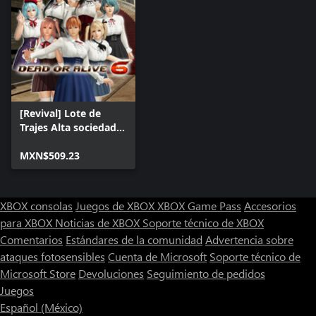
[Revival] Lote de
Trajes Alta sociedad
para DOA6
MXN$509.23
XBOX consolas
Juegos de XBOX
XBOX Game Pass
Accesorios
para XBOX
Noticias de XBOX
Soporte técnico de XBOX
Comentarios
Estándares de la comunidad
Advertencia sobre
ataques fotosensibles
Cuenta de Microsoft
Soporte técnico de
Microsoft Store
Devoluciones
Seguimiento de pedidos
Juegos
Español (México)