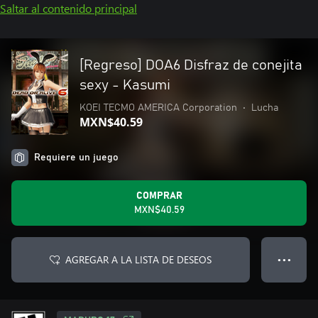
Saltar al contenido principal
[Regreso] DOA6 Disfraz de conejita
sexy - Kasumi
KOEI TECMO AMERICA Corporation
•
Lucha
MXN$40.59
Requiere un juego
COMPRAR
MXN$40.59
AGREGAR A LA LISTA DE DESEOS
● ● ●