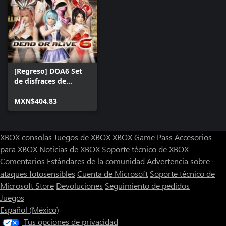
[Regreso] DOA6 Set
de disfraces de
conejita sexy
MXN$404.83
XBOX consolas
Juegos de XBOX
XBOX Game Pass
Accesorios
para XBOX
Noticias de XBOX
Soporte técnico de XBOX
Comentarios
Estándares de la comunidad
Advertencia sobre
ataques fotosensibles
Cuenta de Microsoft
Soporte técnico de
Microsoft Store
Devoluciones
Seguimiento de pedidos
Juegos
Español (México)
Tus opciones de privacidad