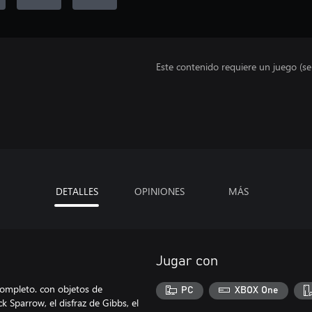
Este contenido requiere un juego (s
DETALLES
OPINIONES
MÁS
Jugar con
 completo. con objetos de
PC
XBOX One
ck Sparrow, el disfraz de Gibbs, el