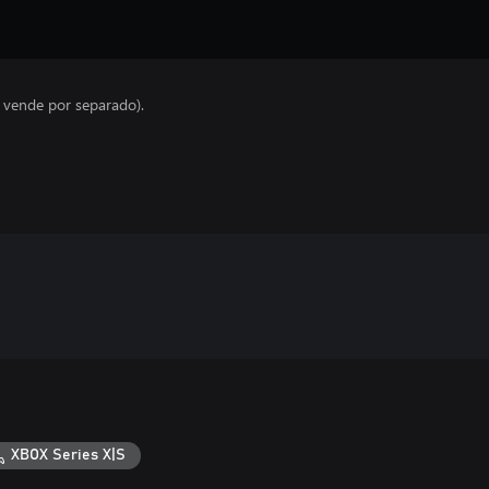
e vende por separado).
XBOX Series X|S