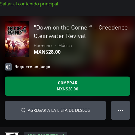
Saltar al contenido principal
"Down on the Corner" - Creedence
Clearwater Revival
Harmonix
•
Música
MXN$28.00
Requiere un juego
COMPRAR
MXN$28.00
AGREGAR A LA LISTA DE DESEOS
● ● ●