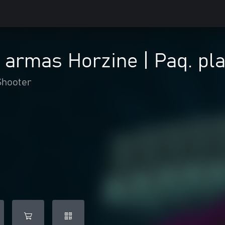
 armas Horzine | Paq. plat
Shooter