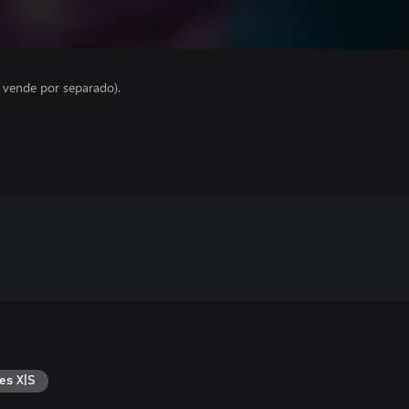
e vende por separado).
es X|S