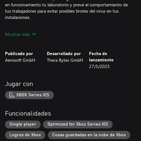
en funcionamiento tu laboratorio y prevé el comportamiento de
tus trabajadores para evitar posibles brotes del virus en tus
instalaciones.
Explora y desbloquea un montón de tecnologías nuevas. Las
Mostrar más
mejoras te permitirán extraer materiales de un nivel superior y
crear equipos científicos ultramodernos. Las máquinas nuevas y
sus versiones mejoradas te ayudarán a avanzar por los cuatro
Publicado por
Desarrollado por
Fecha de
niveles tecnológicos para finalizar la cura.
Aerosoft GmbH
Thera Bytes GmbH
lanzamiento
27/5/2025
El objetivo es la cura de los zombis, pero primero tendrás que
atrapar a esos zombis con tus sofisticadas armas de congelación.
Lleva a tus zombis congelados a la cámara de tratamiento. En
Jugar con
ella, los híbridos entre zombi y humano (los humbis) emergerán
como tus nuevos aliados dispuestos a ayudarte, pero ojo: si un
XBOX Series X|S
humbi está de mal humor, su comportamiento puede ser errático
e incluso podrá arrasar tu laboratorio. Mantenlos felices en todo
momento, cura a todos los que puedas para aumentar tu
Funcionalidades
personal y DESZOMBIFICA el mundo.
Single player
Optimized for Xbox Series X|S
Logros de Xbox
Cosas guardadas en la nube de Xbox
FUNCIONES PRINCIPALES