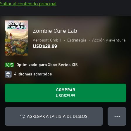
Saltar al contenido principal
Zombie Cure Lab
Aerosoft GmbH
•
Estrategia
•
Acción y aventura
USD$29.99
Optimizado para Xbox Series X|S
4 idiomas admitidos
COMPRAR
USD$29.99
AGREGAR A LA LISTA DE DESEOS
● ● ●