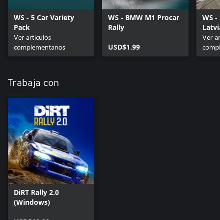
WS - 5 Car Variety
WS - BMW M1 Procar
WS - 
Pack
Rally
Latvi
Ver artículos
Track
Ver ar
complementarios
USD$1.99
compl
Trabaja con
DiRT Rally 2.0
(Windows)