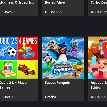
Mudness Offroad &
Buried Alive
Turbo Das
Buried Alive
USD$25.99
USD$16.99
USD$16.9
Cubic 2 3 4 Player
Faaast Penguin
Aquapark 
Games
Edition
USD$9.99
Gratis+
USD$5.99