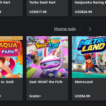
h Kart
Turbo Dash Kart
Kanjozoku Racing 
Turbo Dash Cart
9
USD$17.99
Bundle
USD$26.99
Mostrar todo
io: Gold
Seal: WHAT the FUN
MetroLand
+
Gratis+
USD$4.99