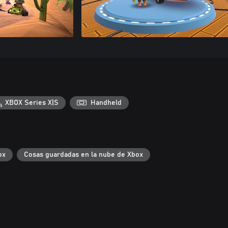
XBOX Series X|S
Handheld
ox
Cosas guardadas en la nube de Xbox