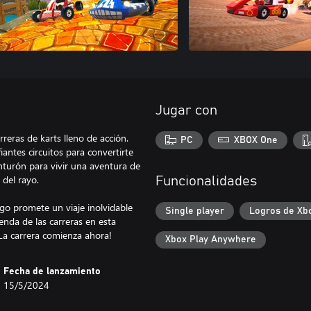
Jugar con
reras de karts lleno de acción.
PC
XBOX One
antes circuitos para convertirte
inturón para vivir una aventura de
 del rayo.
Funcionalidades
ego promete un viaje inolvidable
Single player
Logros de Xb
enda de las carreras en esta
¡La carrera comienza ahora!
Xbox Play Anywhere
Fecha de lanzamiento
15/5/2024