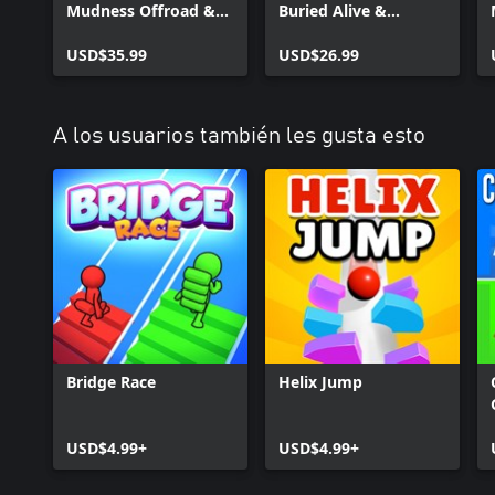
Mudness Offroad &
Buried Alive &
Buried Alive &
Kanjozoku Game
Kanjozoku Game
USD$35.99
USD$26.99
A los usuarios también les gusta esto
Bridge Race
Helix Jump
USD$4.99+
USD$4.99+