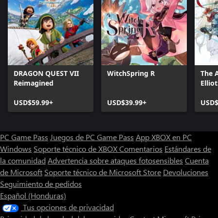
DRAGON QUEST VII
WitchSpring R
The 
Reimagined
Ellio
Tales
USD$59.99+
USD$39.99+
USD$
PC Game Pass
Juegos de PC Game Pass
App XBOX en PC
Windows
Soporte técnico de XBOX
Comentarios
Estándares de
la comunidad
Advertencia sobre ataques fotosensibles
Cuenta
de Microsoft
Soporte técnico de Microsoft Store
Devoluciones
Seguimiento de pedidos
Español (Honduras)
Tus opciones de privacidad