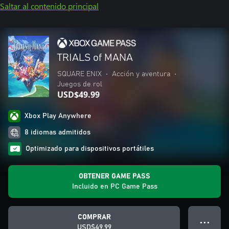
Saltar al contenido principal
TRIALS of MANA
SQUARE ENIX
•
Acción y aventura
•
Juegos de rol
USD$49.99
Xbox Play Anywhere
8 idiomas admitidos
Optimizado para dispositivos portátiles
OBTENER GAME PASS
Incluido en PC Game Pass
COMPRAR
● ● ●
USD$49.99