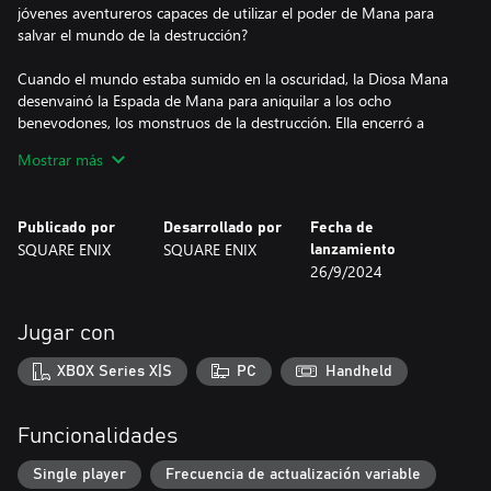
jóvenes aventureros capaces de utilizar el poder de Mana para
salvar el mundo de la destrucción?
Cuando el mundo estaba sumido en la oscuridad, la Diosa Mana
desenvainó la Espada de Mana para aniquilar a los ocho
benevodones, los monstruos de la destrucción. Ella encerró a
estos horrores en las Piedras de Mana, salvando al reino de una
Mostrar más
destrucción segura. Exhausta tras reconstruir el mundo, la Diosa
se transformó en un árbol y se sumió en un profundo letargo
durante años. No obstante, las fuerzas del mal no tardaron en
Publicado por
Desarrollado por
Fecha de
liberar a los benevodones con el propósito de dominar el mundo.
SQUARE ENIX
SQUARE ENIX
lanzamiento
Dieron comienzo a una terrible guerra para alcanzar su objetivo y
26/9/2024
desestabilizar los reinos. La paz llegó a su fin. El Mana fue
desapareciendo poco a poco del mundo y el Árbol de Mana
empezó a marchitarse…
Jugar con
CARACTERÍSTICAS PRINCIPALES
XBOX Series X|S
PC
Handheld
Gráficos renovados en 3D
Trials of Mana es un remake total en 3D del tercer juego de la
serie Mana, lanzado originalmente en Japón como Seiken
Funcionalidades
Densetsu 3. El juego se ha vuelto a crear completamente desde
cero con gráficos modernos en 3D.
Single player
Frecuencia de actualización variable