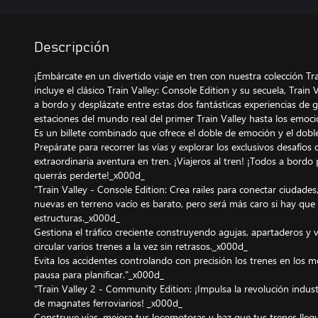
Descripción
¡Embárcate en un divertido viaje en tren con nuestra colección Tra
incluye el clásico Train Valley: Console Edition y su secuela, Trai
a bordo y desplázate entre estas dos fantásticas experiencias de g
estaciones del mundo real del primer Train Valley hasta los emocio
Es un billete combinado que ofrece el doble de emoción y el doble 
Prepárate para recorrer las vías y explorar los exclusivos desafíos
extraordinaria aventura en tren. ¡Viajeros al tren! ¡Todos a bord
querrás perderte!_x000d_
"Train Valley - Console Edition: Crea railes para conectar ciudades
nuevas en terreno vacío es barato, pero será más caro si hay que 
estructuras._x000d_
Gestiona el tráfico creciente construyendo agujas, apartaderos y 
circular varios trenes a la vez sin retrasos._x000d_
Evita los accidentes controlando con precisión los trenes en los 
pausa para planificar."_x000d_
"Train Valley 2 - Community Edition: ¡Impulsa la revolución indus
de magnates ferroviarios! _x000d_
Construye vías, mejora tus locomotoras y haz que tus trenes lleg