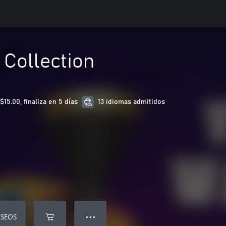
 Collection
n
5.00, finaliza en 5 días
13 idiomas admitidos
ESEOS
● ● ●