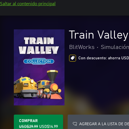
Saltar al contenido principal
Train Valley
BlitWorks
•
Simulació
Con descuento: ahorra USD$1
COMPRAR
AGREGAR A LA LISTA DE D
USD$29.99
USD$14.99