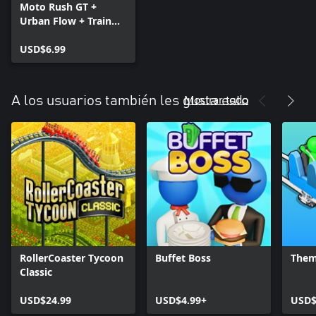
Moto Rush GT +
Urban Flow + Train
Traffic Manager
USD$6.99
Mostrar todo
A los usuarios también les gusta esto
RollerCoaster Tycoon
Buffet Boss
Them
Classic
USD$24.99
USD$4.99+
USD$