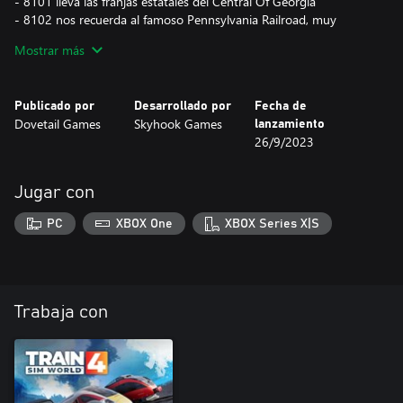
- 8101 lleva las franjas estatales del Central Of Georgia
- 8102 nos recuerda al famoso Pennsylvania Railroad, muy
emblemático
Mostrar más
- 8103 es grande, llamativo y azul con su librea de Norfolk &
Western
- 8104 continúa con el desfile de colores primarios de Lehigh
Publicado por
Desarrollado por
Fecha de
Valley
Dovetail Games
Skyhook Games
lanzamiento
- 8105 nos evoca al Interstate Railroad
26/9/2023
- 8114 nos regresa a las vías locales con la librea original del
Norfolk Southern Railway
Jugar con
Usa estas libreas en una selección de escenarios nuevos y en el
modo Horario en Horseshoe Curve.
PC
XBOX One
XBOX Series X|S
Trabaja con