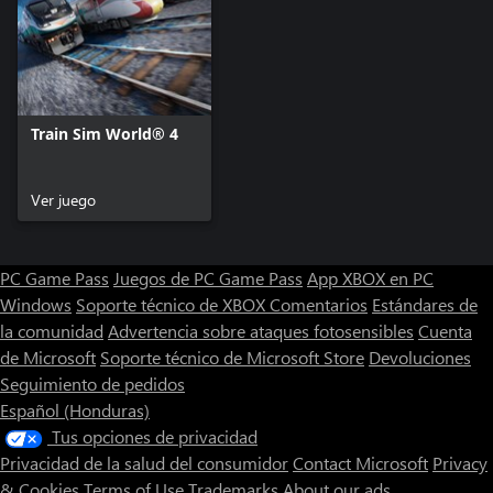
Train Sim World® 4
Ver juego
PC Game Pass
Juegos de PC Game Pass
App XBOX en PC
Windows
Soporte técnico de XBOX
Comentarios
Estándares de
la comunidad
Advertencia sobre ataques fotosensibles
Cuenta
de Microsoft
Soporte técnico de Microsoft Store
Devoluciones
Seguimiento de pedidos
Español (Honduras)
Tus opciones de privacidad
Privacidad de la salud del consumidor
Contact Microsoft
Privacy
& Cookies
Terms of Use
Trademarks
About our ads