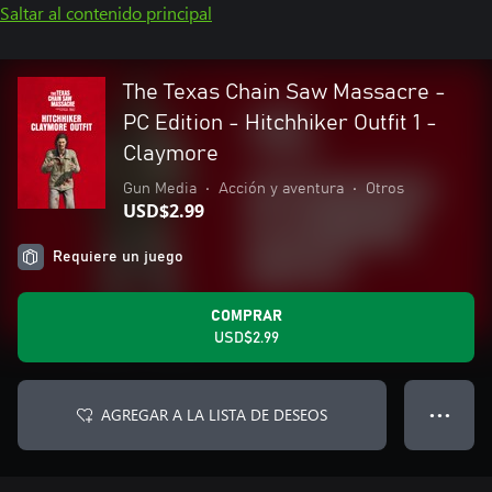
Saltar al contenido principal
The Texas Chain Saw Massacre -
PC Edition - Hitchhiker Outfit 1 -
Claymore
Gun Media
•
Acción y aventura
•
Otros
USD$2.99
Requiere un juego
COMPRAR
USD$2.99
AGREGAR A LA LISTA DE DESEOS
● ● ●