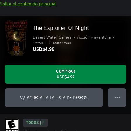
Saltar al contenido principal
The Explorer Of Night
Desert Water Games
•
Acción y aventura
•
Otros
•
Plataformas
USD$4.99
COMPRAR
USD$4.99
AGREGAR A LA LISTA DE DESEOS
● ● ●
TODOS