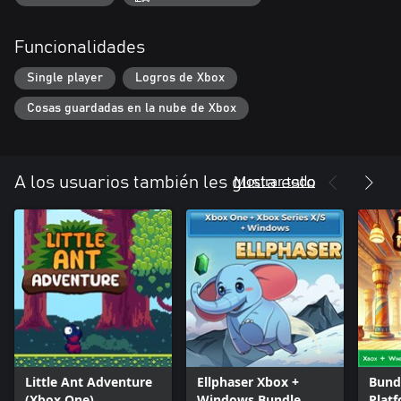
Funcionalidades
Single player
Logros de Xbox
Cosas guardadas en la nube de Xbox
Mostrar todo
A los usuarios también les gusta esto
Little Ant Adventure
Ellphaser Xbox +
Bund
(Xbox One)
Windows Bundle
Plat