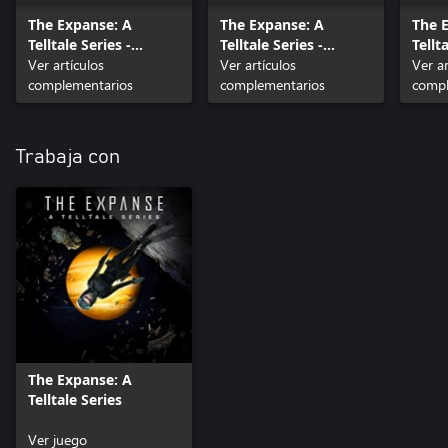
The Expanse: A
The Expanse: A
The 
Telltale Series -
Telltale Series -
Tellt
Episode 2: Hunting
Ver artículos
Episode 3: The First
Ver artículos
Episo
Ver ar
Grounds
complementarios
Ones
complementarios
Obje
compl
Trabaja con
The Expanse: A
Telltale Series
Ver juego