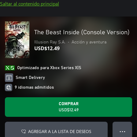
Saltar al contenido principal
The Beast Inside (Console Version)
Illusion Ray S.A.
•
Acción y aventura
USD$12.49
Optimizado para Xbox Series X|S
Smart Delivery
9 idiomas admitidos
COMPRAR
USD$12.49
AGREGAR A LA LISTA DE DESEOS
● ● ●