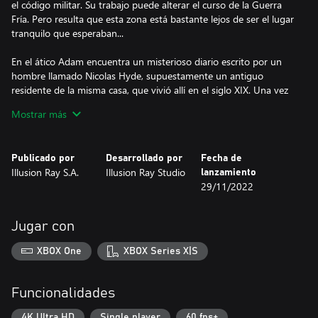
el código militar. Su trabajo puede alterar el curso de la Guerra
Fría. Pero resulta que esta zona está bastante lejos de ser el lugar
tranquilo que esperaban...
En el ático Adam encuentra un misterioso diario escrito por un
hombre llamado Nicolas Hyde, supuestamente un antiguo
residente de la misma casa, que vivió allí en el siglo XIX. Una vez
abierto, el diario lleva las pesadillas del pasado a la época de
Mostrar más
Adam, poniendo en gran peligro las vidas de Adam y Emma. La
intensidad aumenta a medida que estas dos historias se acercan
a una colisión inevitable. El pasado lejano y su eterno prisionero:
Publicado por
Desarrollado por
Fecha de
Nicolas contra Adam, criptoanalista de la Guerra Fría. ¿A qué
Illusion Ray S.A.
Illusion Ray Studio
lanzamiento
puede conducir esto? En unos tiempos confusos, ¿en quién
29/11/2022
Jugar con
XBOX One
XBOX Series X|S
Funcionalidades
4K Ultra HD
Single player
60 fps+