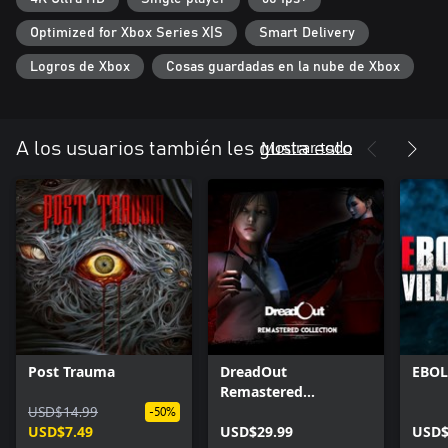
Optimized for Xbox Series X|S
Smart Delivery
Logros de Xbox
Cosas guardadas en la nube de Xbox
Mostrar todo
A los usuarios también les gusta esto
Post Trauma
DreadOut
EBOL
Remastered
USD$14.99
Collection
-50%
USD$7.49
USD$29.99
USD$