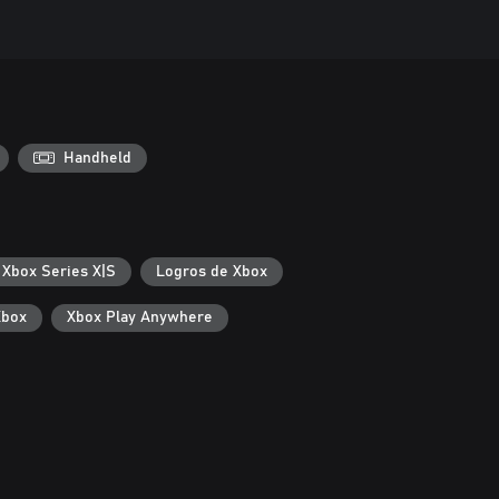
Handheld
 Xbox Series X|S
Logros de Xbox
Xbox
Xbox Play Anywhere