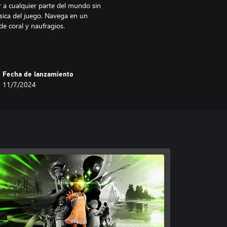
r a cualquier parte del mundo sin
física del juego. Navega en un
de coral y naufragios.
PC con un ukelele completamente
 momentos clave de la historia
Fecha de lanzamiento
 cualquier parte del mundo
11/7/2024
 provocar la lluvia, etc.
co de personajes inspirados en las
talmente animadas y dobladas en
 sonidos locales te envolverá en
s de objetos cosméticos
ta opciones totalmente
útiles y divertidas como una