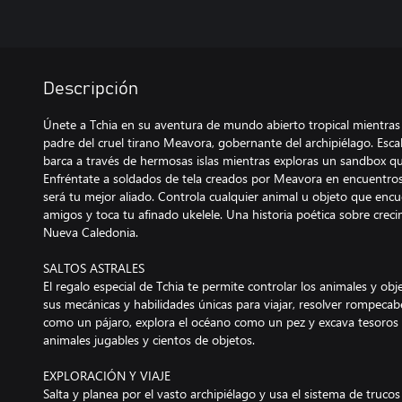
Descripción
Únete a Tchia en su aventura de mundo abierto tropical mientras 
padre del cruel tirano Meavora, gobernante del archipiélago. Escal
barca a través de hermosas islas mientras exploras un sandbox que 
Enfréntate a soldados de tela creados por Meavora en encuentros 
será tu mejor aliado. Controla cualquier animal u objeto que enc
amigos y toca tu afinado ukelele. Una historia poética sobre crec
Nueva Caledonia.
SALTOS ASTRALES
El regalo especial de Tchia te permite controlar los animales y o
sus mecánicas y habilidades únicas para viajar, resolver rompecab
como un pájaro, explora el océano como un pez y excava tesoro
animales jugables y cientos de objetos.
EXPLORACIÓN Y VIAJE
Salta y planea por el vasto archipiélago y usa el sistema de truco