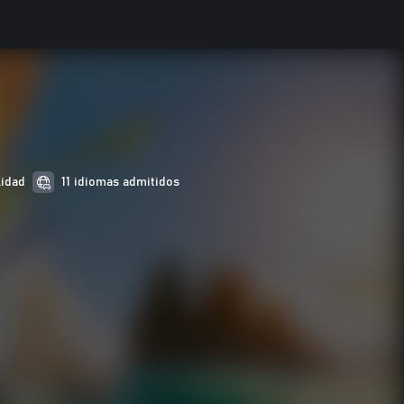
lidad
11 idiomas admitidos