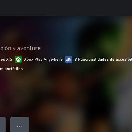
ción y aventura
ies X|S
Xbox Play Anywhere
8 Funcionalidades de accesibi
s portátiles
● ● ●