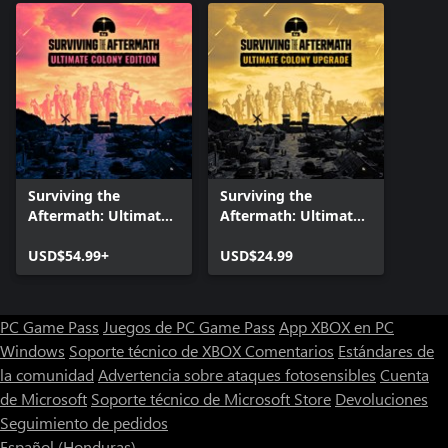
Surviving the
Surviving the
Aftermath: Ultimate
Aftermath: Ultimate
Colony Edition
Colony Upgrade
USD$54.99+
USD$24.99
PC Game Pass
Juegos de PC Game Pass
App XBOX en PC
Windows
Soporte técnico de XBOX
Comentarios
Estándares de
la comunidad
Advertencia sobre ataques fotosensibles
Cuenta
de Microsoft
Soporte técnico de Microsoft Store
Devoluciones
Seguimiento de pedidos
Español (Honduras)