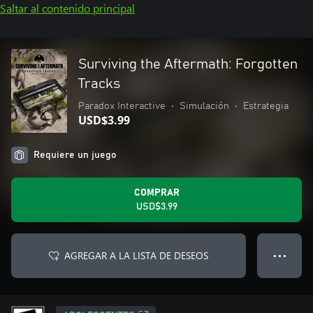
Saltar al contenido principal
Surviving the Aftermath: Forgotten
Tracks
Paradox Interactive
•
Simulación
•
Estrategia
USD$3.99
Requiere un juego
COMPRAR
USD$3.99
AGREGAR A LA LISTA DE DESEOS
● ● ●