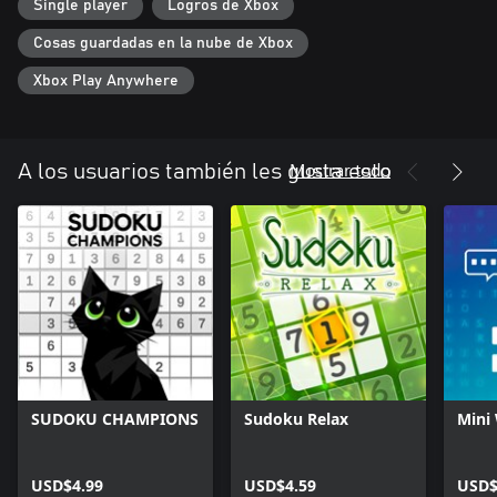
Single player
Logros de Xbox
Cosas guardadas en la nube de Xbox
Xbox Play Anywhere
Mostrar todo
A los usuarios también les gusta esto
SUDOKU CHAMPIONS
Sudoku Relax
Mini
USD$4.99
USD$4.59
USD$