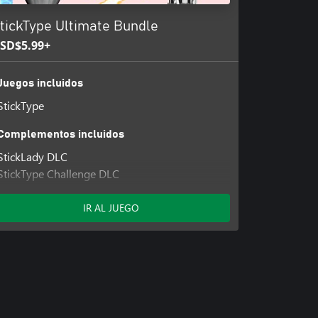
tickType Ultimate Bundle
SD$5.99+
Juegos incluidos
StickType
Complementos incluidos
StickLady DLC
StickType Challenge DLC
StickType Color Variant DLC
IR AL JUEGO