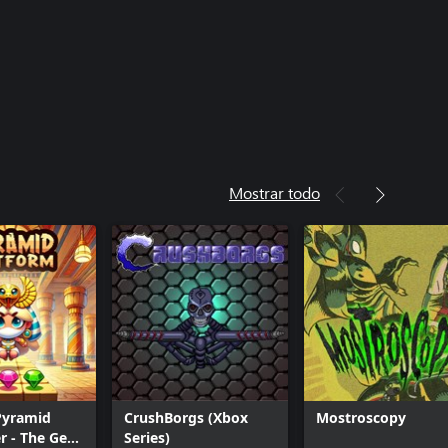
Mostrar todo
Pyramid
CrushBorgs (Xbox
Mostroscopy
r - The Gem
Series)