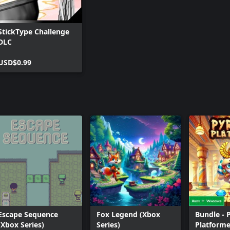
StickType Challenge
DLC
USD$0.99
Escape Sequence
Fox Legend (Xbox
Bundle - 
(Xbox Series)
Series)
Platforme