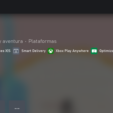
y aventura
•
Plataformas
ies X|S
Smart Delivery
Xbox Play Anywhere
Optimiza
● ● ●