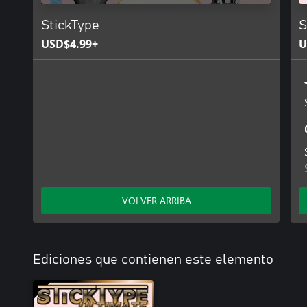
StickType
S
USD$4.99+
U
VOLVER ARRIBA
Ediciones que contienen este elemento