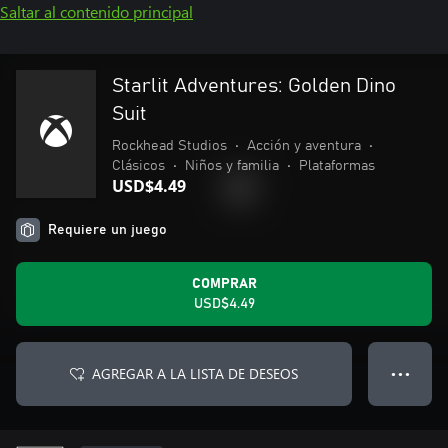
Saltar al contenido principal
Starlit Adventures: Golden Dino
Suit
Rockhead Studios
•
Acción y aventura
•
Clásicos
•
Niños y familia
•
Plataformas
USD$4.49
Requiere un juego
COMPRAR
USD$4.49
AGREGAR A LA LISTA DE DESEOS
● ● ●