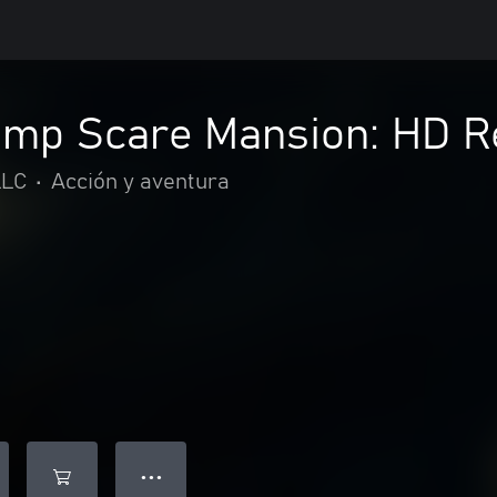
ump Scare Mansion: HD R
LLC
•
Acción y aventura
● ● ●