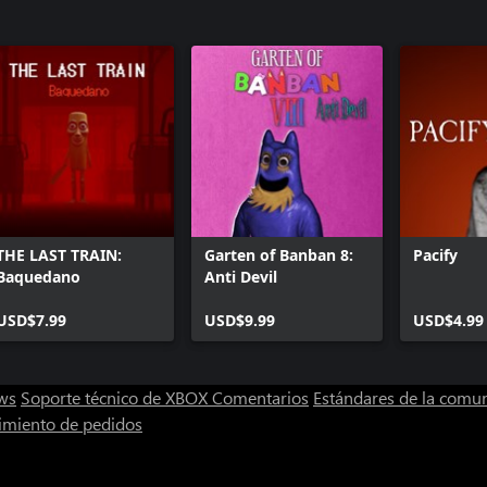
THE LAST TRAIN:
Garten of Banban 8:
Pacify
Baquedano
Anti Devil
USD$7.99
USD$9.99
USD$4.99
ws
Soporte técnico de XBOX
Comentarios
Estándares de la comu
imiento de pedidos