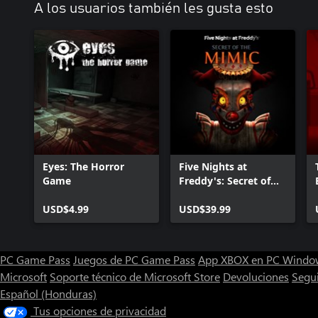
A los usuarios también les gusta esto
Eyes: The Horror
Five Nights at
Game
Freddy's: Secret of
the Mimic
USD$4.99
USD$39.99
PC Game Pass
Juegos de PC Game Pass
App XBOX en PC Windo
Microsoft
Soporte técnico de Microsoft Store
Devoluciones
Segu
Español (Honduras)
Tus opciones de privacidad