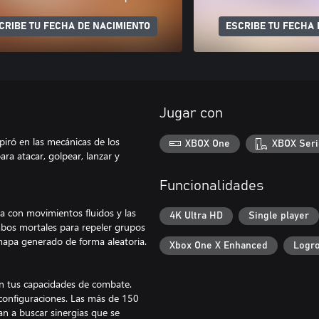
CRIBE TU FECHA DE NACIMIENTO
ESCRIBE TU FECHA 
Jugar con
spiró en las mecánicas de los
XBOX One
XBOX Seri
ra atacar, golpear, lanzar y
Funcionalidades
ma con movimientos fluidos y las
4K Ultra HD
Single player
ombos mortales para repeler grupos
apa generado de forma aleatoria.
Xbox One X Enhanced
Logro
an tus capacidades de combate.
 configuraciones. Las más de 150
an a buscar sinergias que se