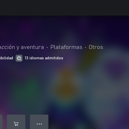
Acción y aventura
•
Plataformas
•
Otros
ibilidad
13 idiomas admitidos
● ● ●