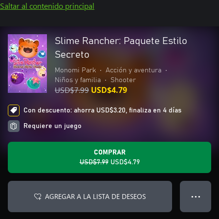
Saltar al contenido principal
Slime Rancher: Paquete Estilo
Secreto
Monomi Park
•
Acción y aventura
•
Niños y familia
•
Shooter
USD$7.99
USD$4.79
Con descuento: ahorra USD$3.20, finaliza en 4 días
Requiere un juego
COMPRAR
USD$7.99
USD$4.79
AGREGAR A LA LISTA DE DESEOS
● ● ●