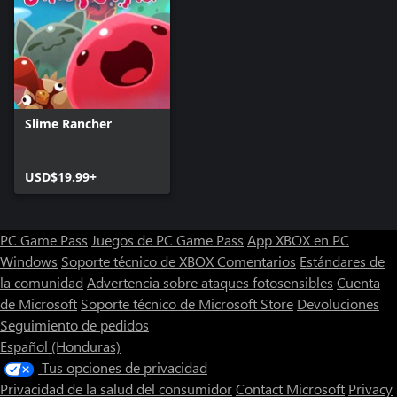
• Bumerán, un estilo de slime mercurio sin debilidades, excepto
por el tope de tiempo
• Retro, §Ⱡiᘻe fAⱠlìdØ dE la v1eJa 35çUela
• Dorado, un elegante y alado estilo de slime dorado que casi
nunca verás
• Guardián, la buena fortuna llega a aquellos que ven este slime
suertudo
Slime Rancher
Por favor toma nota: Aunque los estilos secretos cambian como
se ven los slimes, son meramente cosméticos y no cambiarán la
USD$19.99+
dieta del slime o los tipos de plorts que produce. Cada estilo se
puede activar y desactivar en la casa del rancho en cualquier
momento, para cualquier slime (una vez que el estilo se ha
PC Game Pass
Juegos de PC Game Pass
App XBOX en PC
desbloqueado). ¡Puedes mezclar y combinar slimes originales y
nuevos estilos de slime como quieras!
Windows
Soporte técnico de XBOX
Comentarios
Estándares de
la comunidad
Advertencia sobre ataques fotosensibles
Cuenta
de Microsoft
Soporte técnico de Microsoft Store
Devoluciones
Seguimiento de pedidos
Español (Honduras)
Tus opciones de privacidad
Privacidad de la salud del consumidor
Contact Microsoft
Privacy