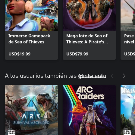
Immerse Gamepack
Mega lote de Sea of
Pase
de Sea of Thieves
Thieves: A Pirate's
nive
Life
vigé
USD$19.99
USD$79.99
USD$
Mostrar todo
A los usuarios también les gusta esto