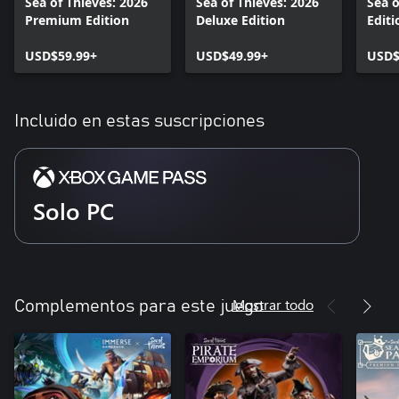
Sea of Thieves: 2026
Sea of Thieves: 2026
Sea o
Premium Edition
Deluxe Edition
Editi
USD$59.99+
USD$49.99+
USD$
Incluido en estas suscripciones
Solo PC
Mostrar todo
Complementos para este juego