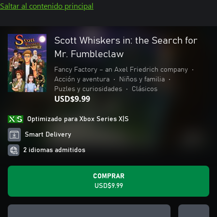
Saltar al contenido principal
Scott Whiskers in: the Search for
Mr. Fumbleclaw
Fancy Factory – an Axel Friedrich company
•
Acción y aventura
•
Niños y familia
•
Puzles y curiosidades
•
Clásicos
USD$9.99
Optimizado para Xbox Series X|S
Smart Delivery
2 idiomas admitidos
COMPRAR
USD$9.99