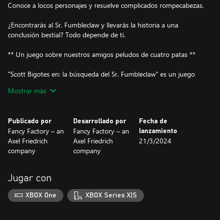
Conoce a locos personajes y resuelve complicados rompecabezas.
¿Encontrarás al Sr. Fumbleclaw y llevarás la historia a una
conclusión bestial? Todo depende de ti.
** Un juego sobre nuestros amigos peludos de cuatro patas **
"Scott Bigotes en: la búsqueda del Sr. Fumbleclaw" es un juego
sobre gatos y muchos otros amigos peludos.
Mostrar más
Amigos peludos como Buddy, el fiel pastor alemán con una
fijación enfermiza por la arena para gatos de grano fino.
Publicado por
Desarrollado por
Fecha de
Fancy Factory – an
Fancy Factory – an
lanzamiento
O amigos peludos como la rata Steve. Con Steve no se juega, al
Axel Friedrich
Axel Friedrich
21/3/2024
fin y al cabo es la seguridad del puesto de venta de Bob, un
company
company
delincuente poco fiable pero simpático.
O amigos peludos como el hámster Sr. Snuggels, a quien, si las
Jugar con
cosas van mal, le espera un destino como monstruo
cinematográfico en la gran pantalla.
XBOX One
XBOX Series X|S
O amigos peludos como el chihuahua sin nombre,