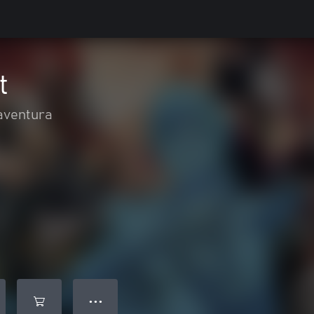
t
aventura
● ● ●