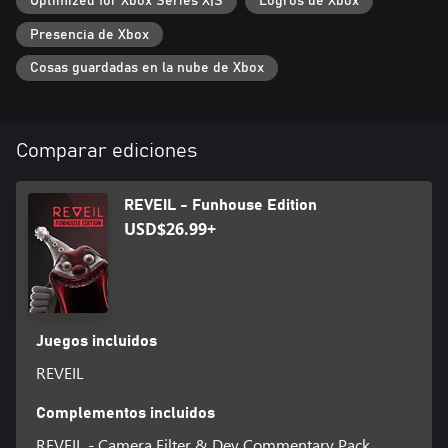
Optimized for Xbox Series X|S
Logros de Xbox
esperanza se vaya desvaneciendo lentamente. Lo único que te
empuja a no rendirte es la voluntad de encontrar a Martha y a
Presencia de Xbox
Dorie. Mantén los ojos bien abiertos para encontrar las pistas
que te han dejado... e intenta no perder la cordura.
Cosas guardadas en la nube de Xbox
Comparar ediciones
REVEIL - Funhouse Edition
USD$26.99+
Juegos incluidos
REVEIL
Complementos incluidos
REVEIL - Camera Filter & Dev Commentary Pack