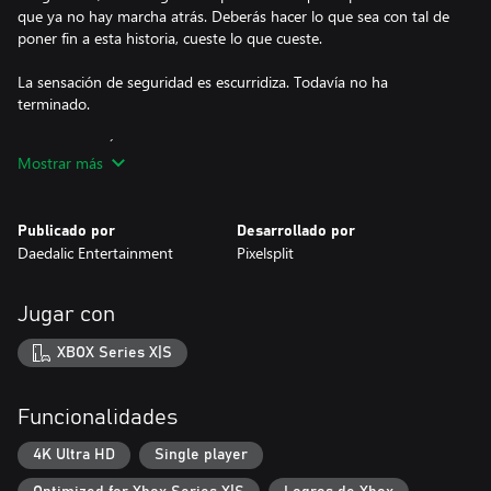
que ya no hay marcha atrás. Deberás hacer lo que sea con tal de
poner fin a esta historia, cueste lo que cueste.
La sensación de seguridad es escurridiza. Todavía no ha
terminado.
AMBIENTACIÓN
Mostrar más
En REVEIL, te sumergirás en un detallado mundo en el que se
desdibujan las fronteras entre lo real y lo ilusorio. La
Publicado por
Desarrollado por
ambientación del juego ha sido orquestada con mucho mimo
Daedalic Entertainment
Pixelsplit
para recrear entornos realistas inspirados en los circos de los
años 60, aunque no tardará en adoptar tintes surrealistas.
Descubre la mente y el pasado de Walter Thompson:
Jugar con
Las impresiones se vuelven cada vez más oscuras, misteriosas y
XBOX Series X|S
enigmáticas a medida que avanzas.
Cuando te veas atrapado en un torbellino de falsedades,
Funcionalidades
fragmentos de recuerdos y visiones misteriosas, no te quedará
otra opción que adentrarte más con la esperanza de hallar
4K Ultra HD
Single player
respuestas a tu desconcertante situación, por más que dicha