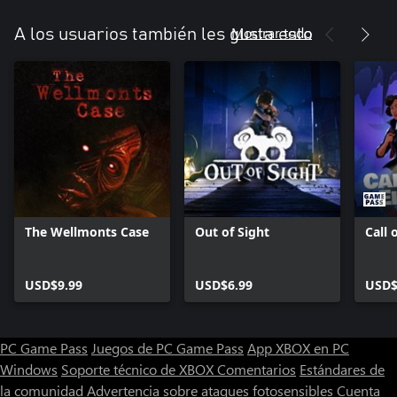
Mostrar todo
A los usuarios también les gusta esto
The Wellmonts Case
Out of Sight
Call 
USD$9.99
USD$6.99
USD$
PC Game Pass
Juegos de PC Game Pass
App XBOX en PC
Windows
Soporte técnico de XBOX
Comentarios
Estándares de
la comunidad
Advertencia sobre ataques fotosensibles
Cuenta