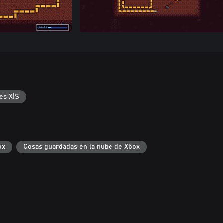
es X|S
ox
Cosas guardadas en la nube de Xbox