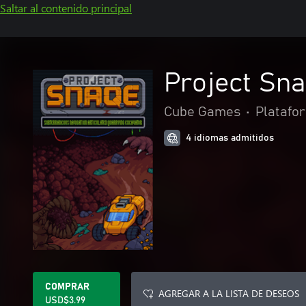
Saltar al contenido principal
Project Sn
Cube Games
•
Platafo
4 idiomas admitidos
COMPRAR
AGREGAR A LA LISTA DE DESEOS
USD$3.99