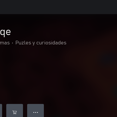
aqe
rmas
•
Puzles y curiosidades
● ● ●