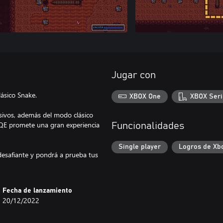
Jugar con
lásico Snake.
XBOX One
XBOX Seri
esivos, además del modo clásico
AQE promete una gran experiencia
Funcionalidades
Single player
Logros de Xb
desafiante y pondrá a prueba tus
Fecha de lanzamiento
20/12/2022