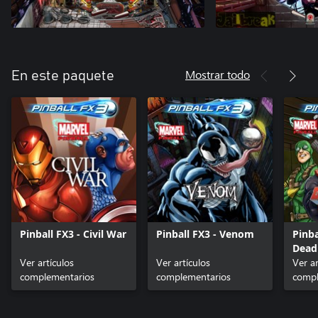
Mostrar todo
En este paquete
Pinball FX3 - Civil War
Pinball FX3 - Venom
Pinba
Dead
Ver artículos
Ver artículos
Ver ar
complementarios
complementarios
compl