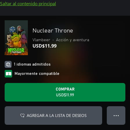
Saltar al contenido principal
Nuclear Throne
Vlambeer
•
Acción y aventura
USD$11.99
1 idiomas admitidos
Mayormente compatible
COMPRAR
USD$11.99
AGREGAR A LA LISTA DE DESEOS
● ● ●