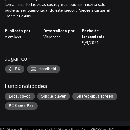
Semanales. Todas estas cosas y más podrías hacer si sólo
pudieras ser bueno jugando este juego. ¿Puedes alcanzar el
Publicado por
Desarrollado por
Fecha de
Vlambeer
Vlambeer
lanzamiento
9/9/2021
Jugar con
PC
Handheld
Funcionalidades
Local co-op
Single player
Shared/split screen
PC Game Pad
PC Game Pass
Juegos de PC Game Pass
App XBOX en PC