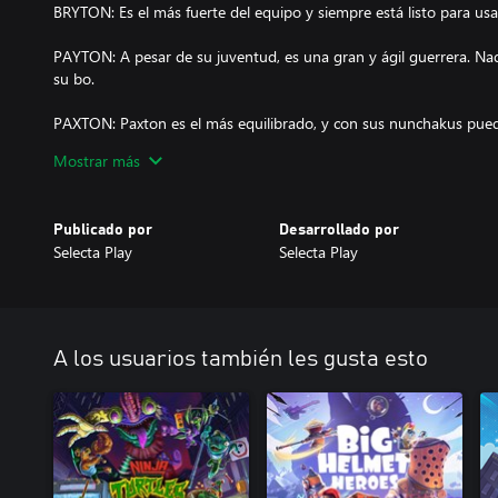
BRYTON: Es el más fuerte del equipo y siempre está listo para usa
PAYTON: A pesar de su juventud, es una gran y ágil guerrera. Na
su bo.
PAXTON: Paxton es el más equilibrado, y con sus nunchakus pued
enemigo sin miedo.
Mostrar más
ASHTON: Es el más rápido del equipo, él siempre ayuda a sus herm
Publicado por
Desarrollado por
Selecta Play
Selecta Play
MODOS DE JUEGO:
Modo Historia:
Únete a los Ninja Kidz en su aventura para derrotar al Dr. Disaste
a través del tiempo y explora diferentes épocas completando los di
A los usuarios también les gusta esto
Desvela la historia viendo escenas de dibujos animados. Explora t
vidas extra encontrando monedas Ninja, convirtiéndote en los Ninj
todos los maestros de las artes marciales derrotando a los jefes fi
Boss Rush:
El jugador debe enfrentarse a todos los jefes del juego uno tras o