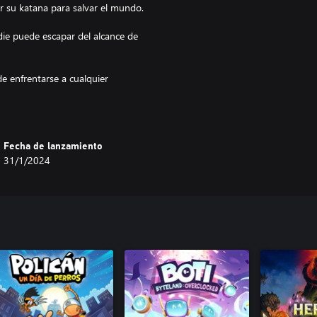
r su katana para salvar el mundo.
die puede escapar del alcance de
e enfrentarse a cualquier
anos a ganar todas las batallas.
Fecha de lanzamiento
31/1/2024
r y devolver la paz al mundo. Viaja
vertidos y desafiantes 16 niveles.
odos los niveles para conseguir
a Kidz definitivos y rescatando a
nales.
tro y derrotarlos a todos.