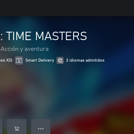
Z: TIME MASTERS
Acción y aventura
ies X|S
Smart Delivery
2 idiomas admitidos
● ● ●