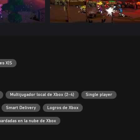
es X|S
Multijugador local de Xbox (2-4)
Single player
Smart Delivery
Logros de Xbox
uardadas en la nube de Xbox