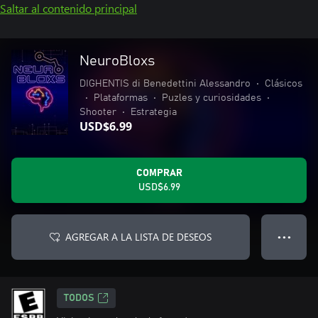
Saltar al contenido principal
NeuroBloxs
DIGHENTIS di Benedettini Alessandro
•
Clásicos
•
Plataformas
•
Puzles y curiosidades
•
Shooter
•
Estrategia
USD$6.99
COMPRAR
USD$6.99
AGREGAR A LA LISTA DE DESEOS
● ● ●
TODOS