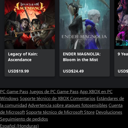
Legacy of Kain:
ENDER MAGNOLIA:
9 Ye
Ascendance
Bloom in the Mist
USD$19.99
USD$24.49
USD$
PC Game Pass
Juegos de PC Game Pass
App XBOX en PC
Windows
Soporte técnico de XBOX
Comentarios
Estándares de
la comunidad
Advertencia sobre ataques fotosensibles
Cuenta
de Microsoft
Soporte técnico de Microsoft Store
Devoluciones
Seguimiento de pedidos
Español (Honduras)