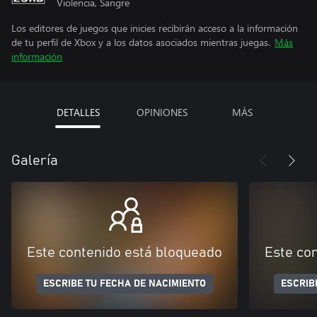
Violencia, Sangre
Los editores de juegos que inicies recibirán acceso a la información
de tu perfil de Xbox y a los datos asociados mientras juegas.
Más
información
DETALLES
OPINIONES
MÁS
Galería
Este contenido está bloqueado
Este co
ESCRIBE TU FECHA DE NACIMIENTO
ESCRIB