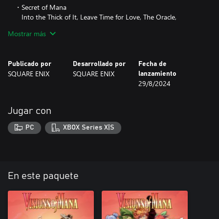
・Secret of Mana
Into the Thick of It, Leave Time for Love, The Oracle,
Meridian Dance
Mostrar más
・Trials of Mana
Swivel, Powell, Nuclear Fusion, Hightension Wire
Publicado por
Desarrollado por
Fecha de
SQUARE ENIX
SQUARE ENIX
lanzamiento
・Legend of Mana
29/8/2024
Pain the Universe, Picturesque Landscape, The Darkness
Nova, Bejeweled City in Ruins
Jugar con
・Children of Mana
Wavering Tower of Prayer, The Sublime Lord of Lightning
PC
XBOX Series X|S
・Dawn of Mana
Dark Shrine, Burning Spirits, Reminiscence, Dance of the
Fools
En este paquete
・Heroes of Mana
As the Heart Wills, Such Cruel Fate
・Rise of Mana