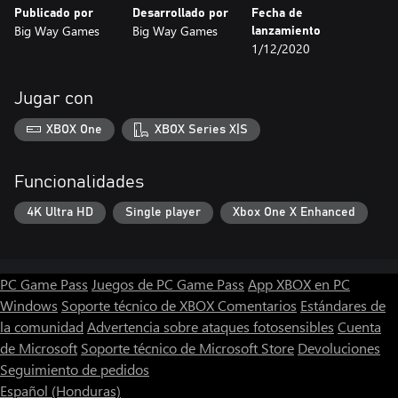
Publicado por
Desarrollado por
Fecha de
Big Way Games
Big Way Games
lanzamiento
1/12/2020
Jugar con
XBOX One
XBOX Series X|S
Funcionalidades
4K Ultra HD
Single player
Xbox One X Enhanced
PC Game Pass
Juegos de PC Game Pass
App XBOX en PC
Windows
Soporte técnico de XBOX
Comentarios
Estándares de
la comunidad
Advertencia sobre ataques fotosensibles
Cuenta
de Microsoft
Soporte técnico de Microsoft Store
Devoluciones
Seguimiento de pedidos
Español (Honduras)