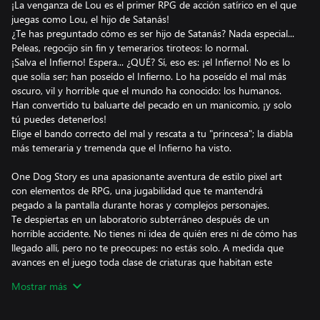
¡La venganza de Lou es el primer RPG de acción satírico en el que
juegas como Lou, el hijo de Satanás!
¿Te has preguntado cómo es ser hijo de Satanás? Nada especial...
Peleas, regocijo sin fin y temerarios tiroteos: lo normal.
¡Salva el Infierno! Espera... ¿QUÉ? Sí, eso es: ¡el Infierno! No es lo
que solía ser; han poseído el Infierno. Lo ha poseído el mal más
oscuro, vil y horrible que el mundo ha conocido: los humanos.
Han convertido tu baluarte del pecado en un manicomio, ¡y solo
tú puedes detenerlos!
Elige el bando correcto del mal y rescata a tu "princesa"; la diabla
más temeraria y tremenda que el Infierno ha visto.
One Dog Story es una apasionante aventura de estilo pixel art
con elementos de RPG, una jugabilidad que te mantendrá
pegado a la pantalla durante horas y complejos personajes.
Te despiertas en un laboratorio subterráneo después de un
horrible accidente. No tienes ni idea de quién eres ni de cómo has
llegado allí, pero no te preocupes: no estás solo. A medida que
avances en el juego toda clase de criaturas que habitan este
extraño mundo subterráneo te ayudarán a reconstruir tus
Mostrar más
recuerdos. ¡Pero no bajes la guardia! La senda que conduce a la
verdad está también plagada de insidiosos monstruos sin ningún
escrúpulo.