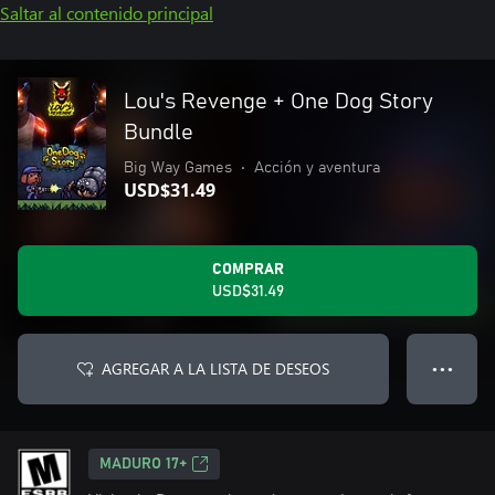
Saltar al contenido principal
Lou's Revenge + One Dog Story
Bundle
Big Way Games
•
Acción y aventura
USD$31.49
COMPRAR
USD$31.49
AGREGAR A LA LISTA DE DESEOS
● ● ●
MADURO 17+