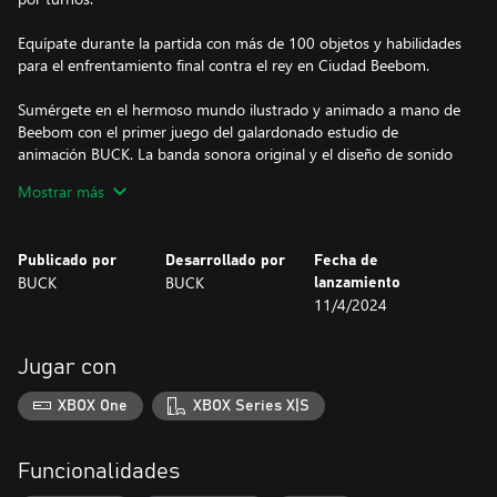
Equípate durante la partida con más de 100 objetos y habilidades
para el enfrentamiento final contra el rey en Ciudad Beebom.
Sumérgete en el hermoso mundo ilustrado y animado a mano de
Beebom con el primer juego del galardonado estudio de
animación BUCK. La banda sonora original y el diseño de sonido
de Antfood dan vida a este vibrante mundo sonoro.
Mostrar más
Los héroes
Publicado por
Desarrollado por
Fecha de
Elige a tu héroe entre seis clases únicas, cada una con su estilo de
BUCK
BUCK
lanzamiento
juego y habilidades, entre ellas:
11/4/2024
La clase Atacante. Realiza ataques devastadores, pero debe seguir
cargando hacia casillas ocultas para ganar energía.
Jugar con
La clase Sombra. Utiliza objetos como bombas de humo y dardos
XBOX One
XBOX Series X|S
somníferos para ganar peleas con astucia.
La clase Oráculo. Usa magia de percepción para obtener
Funcionalidades
información y recorrer el mapa con lógica y teletransportes.