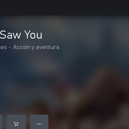
 Saw You
mes
•
Acción y aventura
● ● ●