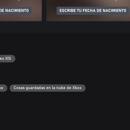
DE NACIMIENTO
ESCRIBE TU FECHA DE NACIMIENTO
es X|S
ox
Cosas guardadas en la nube de Xbox