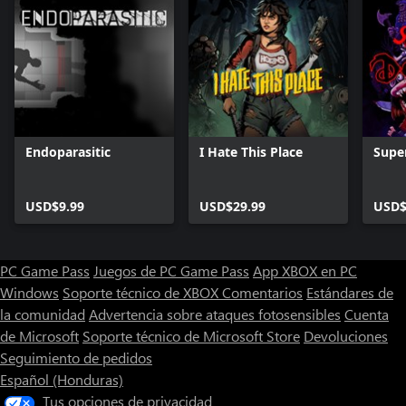
Endoparasitic
I Hate This Place
Supe
USD$9.99
USD$29.99
USD$
PC Game Pass
Juegos de PC Game Pass
App XBOX en PC
Windows
Soporte técnico de XBOX
Comentarios
Estándares de
la comunidad
Advertencia sobre ataques fotosensibles
Cuenta
de Microsoft
Soporte técnico de Microsoft Store
Devoluciones
Seguimiento de pedidos
Español (Honduras)
Tus opciones de privacidad