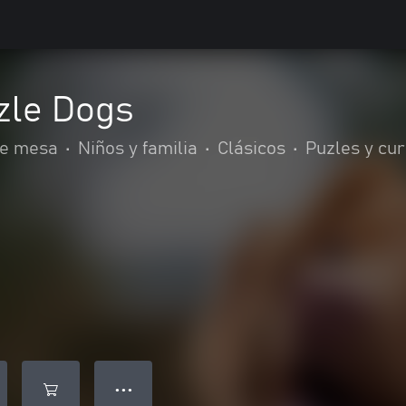
zle Dogs
de mesa
•
Niños y familia
•
Clásicos
•
Puzles y cu
● ● ●