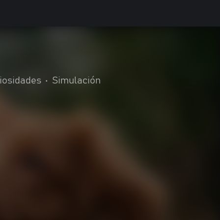
riosidades
•
Simulación