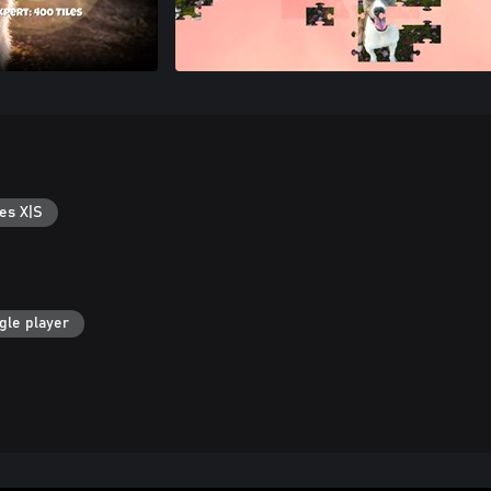
es X|S
gle player