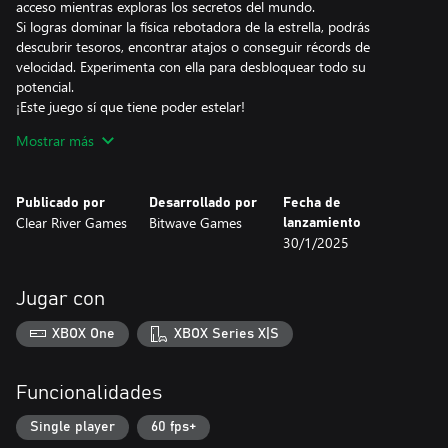
acceso mientras exploras los secretos del mundo.
Si logras dominar la física rebotadora de la estrella, podrás
descubrir tesoros, encontrar atajos o conseguir récords de
velocidad. Experimenta con ella para desbloquear todo su
potencial.
¡Este juego sí que tiene poder estelar!
Mostrar más
Una banda sonora legendaria
El compositor David Wise no necesita presentación. En su trabajo
para la banda sonora de Gimmick! 2, ha compuesto nuevas
Publicado por
Desarrollado por
Fecha de
melodías desde cero y ha versionado otros clásicos de siempre.
Clear River Games
Bitwave Games
lanzamiento
La dirección creativa de la banda sonora estuvo dirigida por Pelle
30/1/2025
Cahndlerby y se grabó en directo, en Suecia, junto a Joel Bille.
Un éxito de antaño
Jugar con
El juego Gimmick! original se lanzó para Famicon™ en 1992. Se
localizó y se lanzó en Occidente, pero solo Escandinavia. Todo
XBOX One
XBOX Series X|S
esto unido al hecho de que las físicas del juego y sus mecánicas
estaban muy adelantadas para la época, hicieron que se
convirtiera en un título legendario. Por eso lo mejor está por
Funcionalidades
llegar con Gimmick! 2: un juego que todo el mundo debería tener
la oportunidad de probar.
Single player
60 fps+