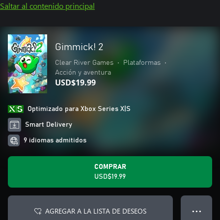
Saltar al contenido principal
Gimmick! 2
Clear River Games
•
Plataformas
•
Acción y aventura
USD$19.99
Optimizado para Xbox Series X|S
Smart Delivery
9 idiomas admitidos
COMPRAR
USD$19.99
AGREGAR A LA LISTA DE DESEOS
● ● ●