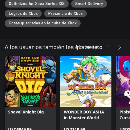
Optimized for Xbox Series X|S
Smart Delivery
Logros de Xbox
Presencia de Xbox
Cosas guardadas en la nube de Xbox
Mostrar todo
A los usuarios también les gusta esto
Shovel Knight Dig
WONDER BOY ASHA
Pipis
in Monster World
Curs
USD$949.99
USD$19.99
USD$