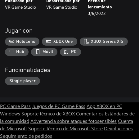
Publicado por
Desarrollado por
Fecha de
VR Game Studio
VR Game Studio
lanzamiento
3/6/2022
Jugar con
HoloLens
XBOX One
XBOX Series X|S
Hub
Móvil
PC
Funcionalidades
Single player
PC Game Pass
Juegos de PC Game Pass
App XBOX en PC
Windows
Soporte técnico de XBOX
Comentarios
Estándares de
la comunidad
Advertencia sobre ataques fotosensibles
Cuenta
de Microsoft
Soporte técnico de Microsoft Store
Devoluciones
Seguimiento de pedidos