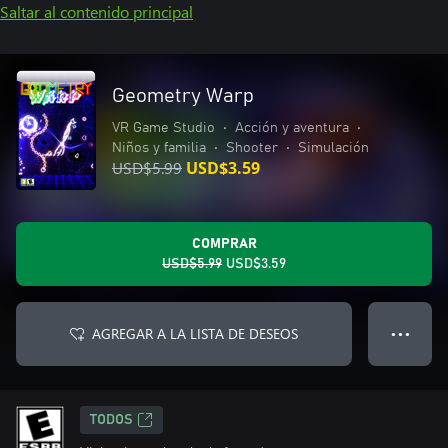
Saltar al contenido principal
Geometry Warp
VR Game Studio
•
Acción y aventura
•
Niños y familia
•
Shooter
•
Simulación
USD$5.99
USD$3.59
COMPRAR
USD$5.99
USD$3.59
AGREGAR A LA LISTA DE DESEOS
● ● ●
TODOS