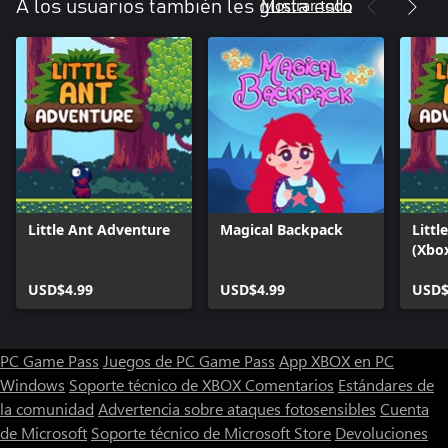
Mostrar todo
A los usuarios también les gusta esto
marcadores. ¡La acción siempre se mantendrá fresca y
emocionante gracias a los eventos adicionales!
Colecciona, personaliza, conduce y mejora más de 50 autos reales
de las marcas más renombradas a nivel internacional: superautos
de Lamborghini y McLaren, autos Muscle estadounidenses de
Chevrolet y Dodge, deportivos de BMW y Porsche y autos
urbanos de Nissan y Ford. ¡Arma tu propio taller con vehículos de
todas estas categorías para enfrentarte a los jefes del modo
Little Ant Adventure
Magical Backpack
Littl
(Xbo
USD$4.99
USD$4.99
USD$
PC Game Pass
Juegos de PC Game Pass
App XBOX en PC
Windows
Soporte técnico de XBOX
Comentarios
Estándares de
la comunidad
Advertencia sobre ataques fotosensibles
Cuenta
de Microsoft
Soporte técnico de Microsoft Store
Devoluciones