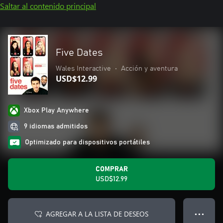
Saltar al contenido principal
Five Dates
Wales Interactive
•
Acción y aventura
USD$12.99
Xbox Play Anywhere
9 idiomas admitidos
Optimizado para dispositivos portátiles
COMPRAR
USD$12.99
AGREGAR A LA LISTA DE DESEOS
● ● ●