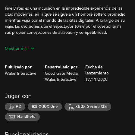
Five Dates es una incursión en la impredecible experiencia de las
citas modernas, en la que se sigue a un hombre soltero promedio
mientras viaja por el mundo de las citas digitales. A lo largo de su
viaje, las decisiones que el espectador tome por él cuestionarán
sus propias concepciones de atracción y compatibilidad.
Del estudio editorial que produjo The Complex, The Bunker y The
Mostrar más
Shapeshifting Detective.
Publicado por
Desarrollado por
Fecha de
Wales Interactive
Good Gate Media,
lanzamiento
Wales Interactive
17/11/2020
Jugar con
PC
XBOX One
XBOX Series X|S
Handheld
Funcionalidades