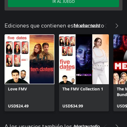
IR AL JUEGO
Mostrar todo
Ediciones que contienen este elemento
Love FMV
The FMV Collection 1
The 
Bund
USD$24.49
USD$34.99
USD$
Mostrar todo
A los usuarios también les gusta esto