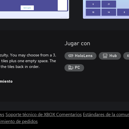
Jugar con
ficulty. You may choose from a 3,
HoloLens
Hub
 tiles plus one empty space. The
he tiles back in order.
PC
amiento
ws
Soporte técnico de XBOX
Comentarios
Estándares de la comu
imiento de pedidos