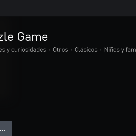
zzle Game
es y curiosidades
•
Otros
•
Clásicos
•
Niños y fam
● ● ●