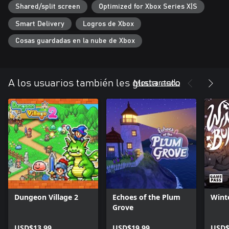
Shared/split screen
Optimized for Xbox Series X|S
Smart Delivery
Logros de Xbox
Cosas guardadas en la nube de Xbox
Mostrar todo
A los usuarios también les gusta esto
Dungeon Village 2
Echoes of the Plum
Wint
Grove
USD$13.99
USD$19.99
USD$