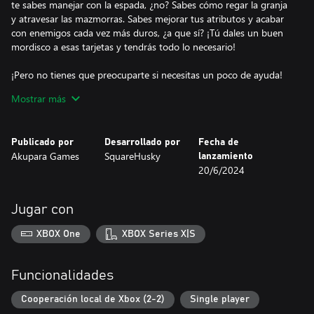
te sabes manejar con la espada, ¿no? Sabes cómo regar la granja
y atravesar las mazmorras. Sabes mejorar tus atributos y acabar
con enemigos cada vez más duros, ¿a que sí? ¡Tú dales un buen
mordisco a esas tarjetas y tendrás todo lo necesario!
¡Pero no tienes que preocuparte si necesitas un poco de ayuda!
Los drones automatizados pueden ampliar tu inventario, cuidar
Mostrar más
de tus cultivos e incluso ayudarte a pelear. Y tu mascota te ha
echado muchísimo de menos mientras estabas inconsciente. Está
para ayudarte con la granja y aprender un montón de cosas
Publicado por
Desarrollado por
Fecha de
chulas, como labrar la tierra, regar los cultivos e incluso
Akupara Games
SquareHusky
lanzamiento
teletransportarte por todo el mapa. ¿Qué? ¿Que nunca habías
20/6/2024
oído hablar de un gato teletransportador?
¡Estás en Everafter Falls! Aquí las cosas siempre son tranquilas.
Jugar con
No hay de qué preocuparse..., ¿cierto?
XBOX One
XBOX Series X|S
Funcionalidades
Cooperación local de Xbox (2-2)
Single player