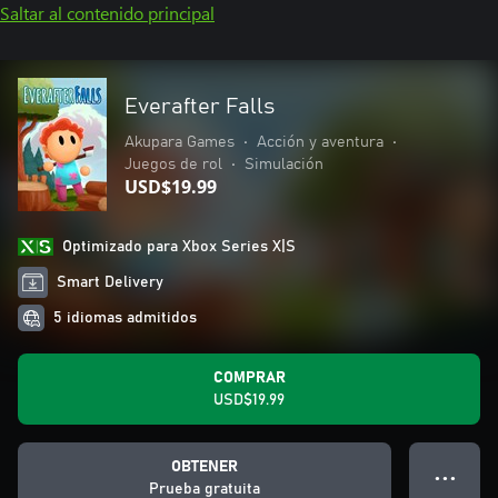
Saltar al contenido principal
Everafter Falls
Akupara Games
•
Acción y aventura
•
Juegos de rol
•
Simulación
USD$19.99
Optimizado para Xbox Series X|S
Smart Delivery
5 idiomas admitidos
COMPRAR
USD$19.99
OBTENER
● ● ●
Prueba gratuita