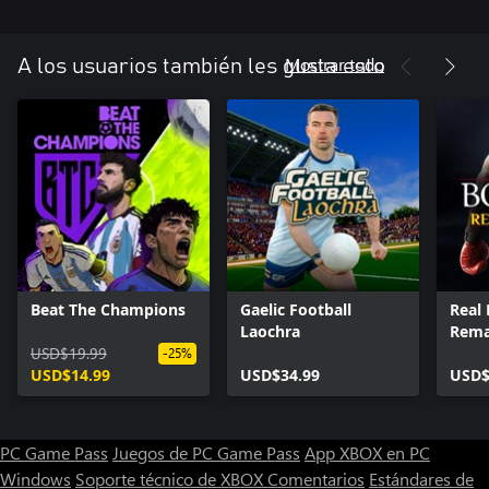
Juega también en la Liga eFootball™, con un sistema de 10
divisiones, para mejorar tus habilidades.
Mostrar todo
A los usuarios también les gusta esto
・ Pon a prueba tu fortaleza en partidos de usuarios
Pásatelo en grande jugando partidos en línea en tiempo real a
través de los diversos eventos semanales o la Liga eFootball™, en
la que competirás por llegar a lo más alto del ranking en un
sistema de divisiones. ¡Lucha con tu equipo ideal por alcanzar la
cima de la Liga eFootball™ en la división 1!
・ Partidos de hasta 3 contra 3 con amigos
Usa la función Partido de amigos para jugar contra tus amigos.
¡Demuéstrales la pasta de la que está hecho tu equipo!
También están disponibles los partidos cooperativos de hasta 3
Beat The Champions
Gaelic Football
Real 
contra 3. ¡Júntate con tus amigos y disfruta de apasionantes
Laochra
Rema
enfrentamientos!
USD$19.99
-25%
USD$14.99
USD$34.99
USD$
■ Desarrolla a los jugadores
Los jugadores fichados se pueden desarrollar aún más según el
tipo de jugador.
PC Game Pass
Juegos de PC Game Pass
App XBOX en PC
Sube el nivel de tus jugadores poniéndolos a jugar partidos o
usando objetos del juego, y luego gasta los puntos de progresión
Windows
Soporte técnico de XBOX
Comentarios
Estándares de