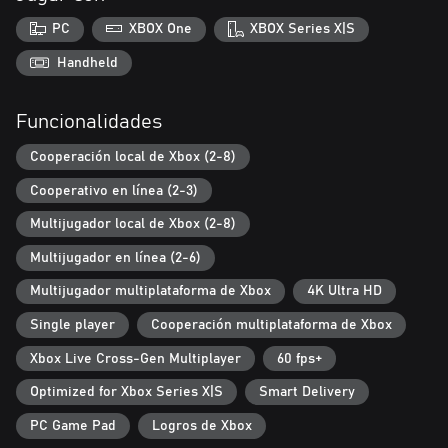
hayan tenido grandes actuaciones en partidos reales, futbolistas
de ligas destacadas y leyendas del deporte rey.
PC
XBOX One
XBOX Series X|S
・ Jugadores normales
Handheld
Aquí puedes fichar a los jugadores que tú elijas. Usando las
funciones Ordenar y Filtrar podrás acotar tu búsqueda.
Funcionalidades
・ Directores técnicos
Cooperación local de Xbox (2-8)
Aquí puedes fichar directores técnicos adecuados para todo tipo
de planteamientos tácticos y con distintas compatibilidades.
Cooperativo en línea (2-3)
■ Juega partidos
Multijugador local de Xbox (2-8)
Una vez que hayas confeccionado un equipo con tus jugadores
Multijugador en línea (2-6)
favoritos, será el momento de verlos en acción sobre el terreno
de juego.
Multijugador multiplataforma de Xbox
4K Ultra HD
¡Ya sea poniendo a prueba tus habilidades frente a la IA o
compitiendo por llegar a lo más alto del ranking de partidos en
Single player
Cooperación multiplataforma de Xbox
línea, disfruta de eFootball™ de la manera que más te guste!
Xbox Live Cross-Gen Multiplayer
60 fps+
・ Perfecciona tus habilidades en partidos contra la IA
Optimized for Xbox Series X|S
Smart Delivery
Participa en diversos eventos en los que te enfrentarás a clubes
de grandes ligas o a selecciones nacionales, o que tendrán
PC Game Pad
Logros de Xbox
diferentes temáticas basadas en la temporada de fútbol en curso.