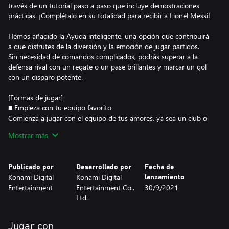
través de un tutorial paso a paso que incluye demostraciones
prácticas. ¡Complétalo en su totalidad para recibir a Lionel Messi!
Hemos añadido la Ayuda inteligente, una opción que contribuirá
a que disfrutes de la diversión y la emoción de jugar partidos.
Sin necesidad de comandos complicados, podrás superar a la
defensa rival con un regate o un pase brillantes y marcar un gol
con un disparo potente.
[Formas de jugar]
■ Empieza con tu equipo favorito
Comienza a jugar con el equipo de tus amores, ya sea un club o
una selección nacional de Europa, América, Asia o cualquier otra
Mostrar más
parte del mundo.
■ Ficha jugadores
Publicado por
Desarrollado por
Fecha de
Después de crear tu equipo, es el momento de hacer fichajes.
Konami Digital
Konami Digital
lanzamiento
¡Desde superestrellas actuales a leyendas históricas, ficha
Entertainment
Entertainment Co.,
30/9/2021
jugadores y lleva a tu equipo a nuevas cotas!
Ltd.
・ Jugadores especiales
Aquí puedes fichar jugadores especiales, como futbolistas que
Jugar con