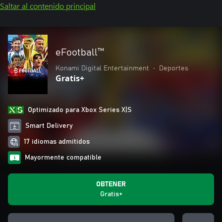
Saltar al contenido principal
eFootball™
Konami Digital Entertainment
•
Deportes
Gratis+
Optimizado para Xbox Series X|S
Smart Delivery
17 idiomas admitidos
Mayormente compatible
OBTENER
Gratis+