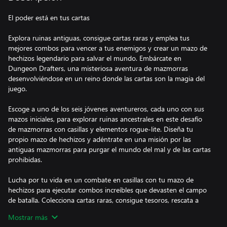
El poder está en tus cartas
Explora ruinas antiguas, consigue cartas raras y emplea tus
mejores combos para vencer a tus enemigos y crear un mazo de
hechizos legendario para salvar el mundo. Embárcate en
Dungeon Drafters, una misteriosa aventura de mazmorras
desenvolviéndose en un reino donde las cartas son la magia del
juego.
Escoge a uno de los seis jóvenes aventureros, cada uno con sus
mazos iniciales, para explorar ruinas ancestrales en este desafío
de mazmorras con casillas y elementos rogue-lite. Diseña tu
propio mazo de hechizos y adéntrate en una misión por las
antiguas mazmorras para purgar el mundo del mal y de las cartas
prohibidas.
Lucha por tu vida en un combate en casillas con tu mazo de
hechizos para ejecutar combos increíbles que devasten el campo
de batalla. Colecciona cartas raras, consigue tesoros, rescata a
aventureros perdidos, y luego regresa al pueblo para preparar tu
Mostrar más
siguiente exploración. Ve cada vez más profundo, ábrete camino